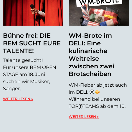
Bühne frei: DIE
WM-Brote im
REM SUCHT EURE
DELI: Eine
TALENTE!
kulinarische
Weltreise
Talente gesucht!
zwischen zwei
Für unsere REM OPEN
Brotscheiben
STAGE am 18. Juni
suchen wir Musiker,
WM-Fieber ab jetzt auch
Sänger,
im DELI.
Während bei unseren
WEITER LESEN »
TOP(f)TEAMS ab dem 10.
WEITER LESEN »