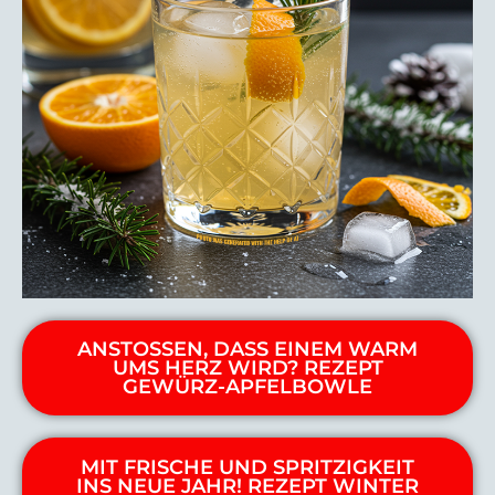
ANSTOSSEN, DASS EINEM WARM U
MS HERZ WIRD? REZEPT G
EWÜRZ-APFELBOWLE
MIT FRISCHE UND SPRITZIGKEIT
INS NEUE JAHR! REZEPT WINTER