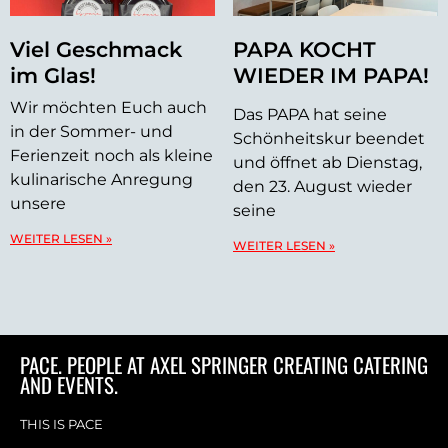
Viel Geschmack
PAPA KOCHT
im Glas!
WIEDER IM PAPA!
Wir möchten Euch auch
Das PAPA hat seine
in der Sommer- und
Schönheitskur beendet
Ferienzeit noch als kleine
und öffnet ab Dienstag,
kulinarische Anregung
den 23. August wieder
unsere
seine
WEITER LESEN »
WEITER LESEN »
PACE. PEOPLE AT AXEL SPRINGER CREATING CATERING
AND EVENTS.
THIS IS PACE