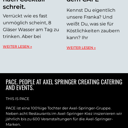
schreit.
Kennst Du eigentlich
Verrückt wie es fast
unsere Franka? Und
unmöglich scheint, 8
weißt Du, was sie für
Gläser Wasser am Tag zu
Köstlichkeiten zaubern
trinken. Aber bei
kann? Ihr
WEITER LESEN »
WEITER LESEN »
PACE. PEOPLE AT AXEL SPRINGER CREATING CATERING
AND EVENTS.
THIS IS PACE
PACE ist eine 100%ige Tochter der Axel-Springer-Gruppe.
Neben acht Restaurants im Axel-Springer-Kiez inszenieren wir
jährlich bis zu 600 Veranstaltungen für die Axel-Springer-
Marken.