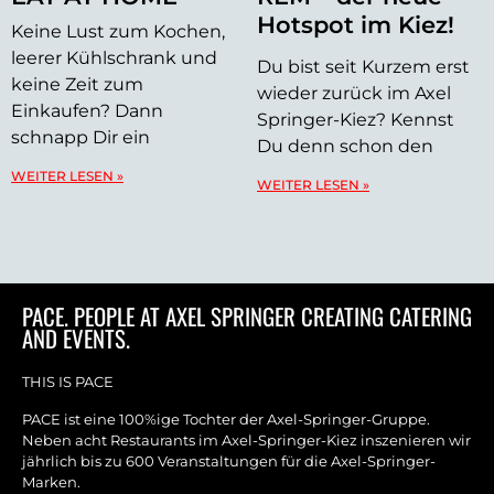
Hotspot im Kiez!
Keine Lust zum Kochen,
leerer Kühlschrank und
Du bist seit Kurzem erst
keine Zeit zum
wieder zurück im Axel
Einkaufen? Dann
Springer-Kiez? Kennst
schnapp Dir ein
Du denn schon den
WEITER LESEN »
WEITER LESEN »
PACE. PEOPLE AT AXEL SPRINGER CREATING CATERING
AND EVENTS.
THIS IS PACE
PACE ist eine 100%ige Tochter der Axel-Springer-Gruppe.
Neben acht Restaurants im Axel-Springer-Kiez inszenieren wir
jährlich bis zu 600 Veranstaltungen für die Axel-Springer-
Marken.