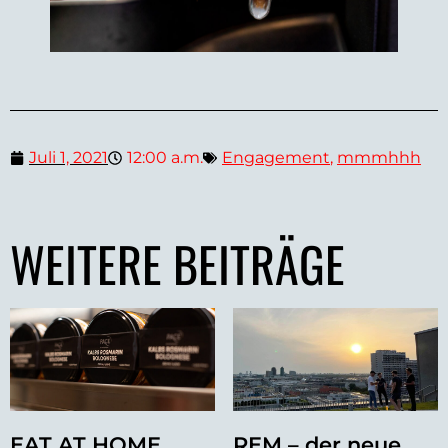
Juli 1, 2021
12:00 a.m.
Engagement
,
mmmhhh
WEITERE BEITRÄGE
EAT AT HOME
REM – der neue