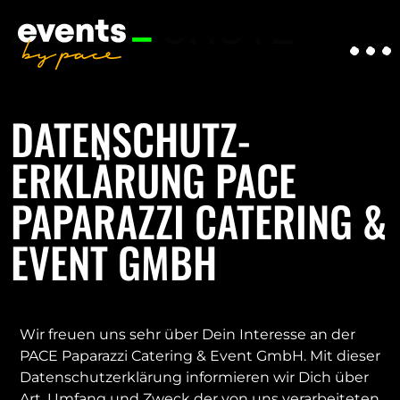
DATENSCHUTZ
DATENSCHUTZ­
ERKLÄRUNG PACE
PAPARAZZI CATERING &
EVENT GMBH
Wir freuen uns sehr über Dein Interesse an der
PACE Paparazzi Catering & Event GmbH. Mit dieser
Datenschutzerklärung informieren wir Dich über
Art, Umfang und Zweck der von uns verarbeiteten